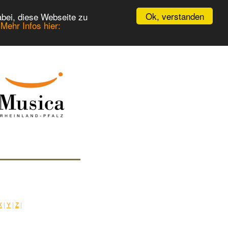
Ok, verstanden
bei, diese Webseite zu
.
Mehr Infos hier:
X
|
Y
|
Z
|