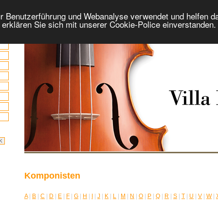
r Benutzerführung und Webanalyse verwendet und helfen da
 erklären Sie sich mit unserer Cookie-Police einverstanden
Komponisten
A
|
B
|
C
|
D
|
E
|
F
|
G
|
H
|
I
|
J
|
K
|
L
|
M
|
N
|
O
|
P
|
Q
|
R
|
S
|
T
|
U
|
V
|
W
|