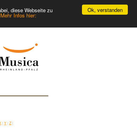
Ok, verstanden
bei, diese Webseite zu
.
Mehr Infos hier:
X
|
Y
|
Z
|