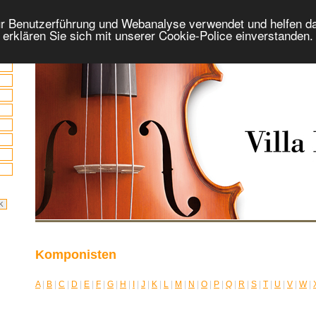
r Benutzerführung und Webanalyse verwendet und helfen da
 erklären Sie sich mit unserer Cookie-Police einverstanden
Komponisten
A
|
B
|
C
|
D
|
E
|
F
|
G
|
H
|
I
|
J
|
K
|
L
|
M
|
N
|
O
|
P
|
Q
|
R
|
S
|
T
|
U
|
V
|
W
|