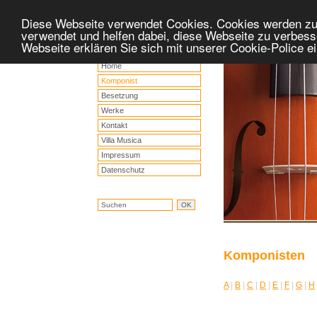
Diese Webseite verwendet Cookies. Cookies werden z
verwendet und helfen dabei, diese Webseite zu verbess
Webseite erklären Sie sich mit unserer Cookie-Police 
Home
Komponist
Besetzung
Werke
Kontakt
Villa Musica
Impressum
Datenschutz
Komponisten
A
|
B
|
C
|
D
|
E
|
F
|
G
|
H