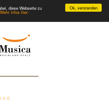
Ok, verstanden
bei, diese Webseite zu
.
Mehr Infos hier:
X
|
Y
|
Z
|