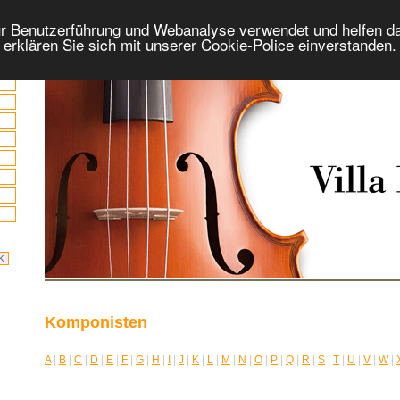
r Benutzerführung und Webanalyse verwendet und helfen da
 erklären Sie sich mit unserer Cookie-Police einverstanden
Komponisten
A
|
B
|
C
|
D
|
E
|
F
|
G
|
H
|
I
|
J
|
K
|
L
|
M
|
N
|
O
|
P
|
Q
|
R
|
S
|
T
|
U
|
V
|
W
|