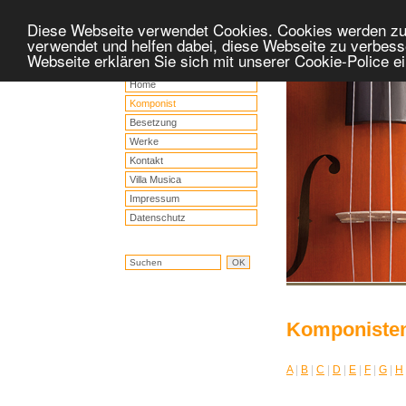
Diese Webseite verwendet Cookies. Cookies werden z
verwendet und helfen dabei, diese Webseite zu verbess
Webseite erklären Sie sich mit unserer Cookie-Police 
Home
Komponist
Besetzung
Werke
Kontakt
Villa Musica
Impressum
Datenschutz
Komponiste
A
|
B
|
C
|
D
|
E
|
F
|
G
|
H