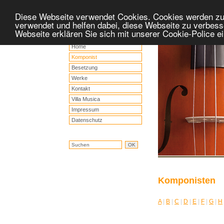
Diese Webseite verwendet Cookies. Cookies werden z
verwendet und helfen dabei, diese Webseite zu verbess
Webseite erklären Sie sich mit unserer Cookie-Police 
Home
Komponist
Besetzung
Werke
Kontakt
Villa Musica
Impressum
Datenschutz
Komponisten
A
|
B
|
C
|
D
|
E
|
F
|
G
|
H