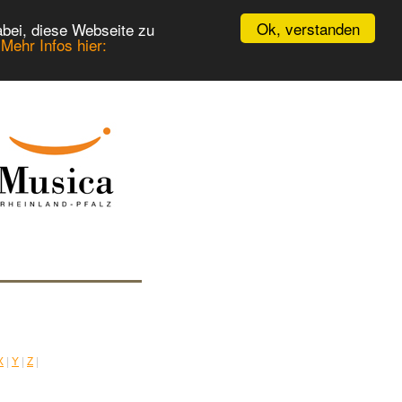
Ok, verstanden
bei, diese Webseite zu
.
Mehr Infos hier:
X
|
Y
|
Z
|