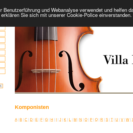
r Benutzerführung und Webanalyse verwendet und helfen da
 erklären Sie sich mit unserer Cookie-Police einverstanden
Komponisten
A
|
B
|
C
|
D
|
E
|
F
|
G
|
H
|
I
|
J
|
K
|
L
|
M
|
N
|
O
|
P
|
Q
|
R
|
S
|
T
|
U
|
V
|
W
|