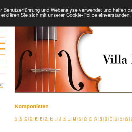
r Benutzerführung und Webanalyse verwendet und helfen da
 erklären Sie sich mit unserer Cookie-Police einverstanden
Komponisten
A
|
B
|
C
|
D
|
E
|
F
|
G
|
H
|
I
|
J
|
K
|
L
|
M
|
N
|
O
|
P
|
Q
|
R
|
S
|
T
|
U
|
V
|
W
|