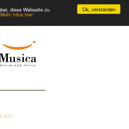
Ok, verstanden
bei, diese Webseite zu
.
Mehr Infos hier:
X
|
Y
|
Z
|