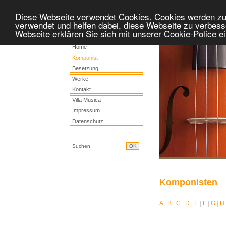
Diese Webseite verwendet Cookies. Cookies werden z
verwendet und helfen dabei, diese Webseite zu verbess
Webseite erklären Sie sich mit unserer Cookie-Police 
Home
Komponist
Besetzung
Werke
Kontakt
Villa Musica
Impressum
Datenschutz
Komponisten
A
|
B
|
C
|
D
|
E
|
F
|
G
|
H