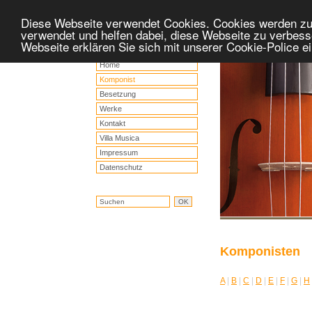
Diese Webseite verwendet Cookies. Cookies werden z
verwendet und helfen dabei, diese Webseite zu verbess
Webseite erklären Sie sich mit unserer Cookie-Police 
Home
Komponist
Besetzung
Werke
Kontakt
Villa Musica
Impressum
Datenschutz
Komponisten
A
|
B
|
C
|
D
|
E
|
F
|
G
|
H