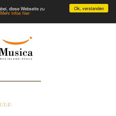
Ok, verstanden
bei, diese Webseite zu
.
Mehr Infos hier:
X
|
Y
|
Z
|