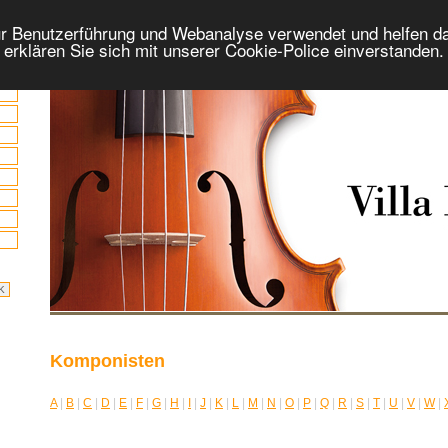
r Benutzerführung und Webanalyse verwendet und helfen da
 erklären Sie sich mit unserer Cookie-Police einverstanden
Komponisten
A
|
B
|
C
|
D
|
E
|
F
|
G
|
H
|
I
|
J
|
K
|
L
|
M
|
N
|
O
|
P
|
Q
|
R
|
S
|
T
|
U
|
V
|
W
|