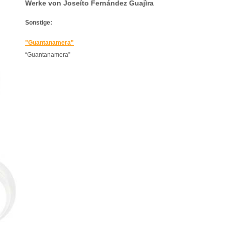
Werke von Joseíto Fernández Guajìra
Sonstige:
"Guantanamera"
“Guantanamera”