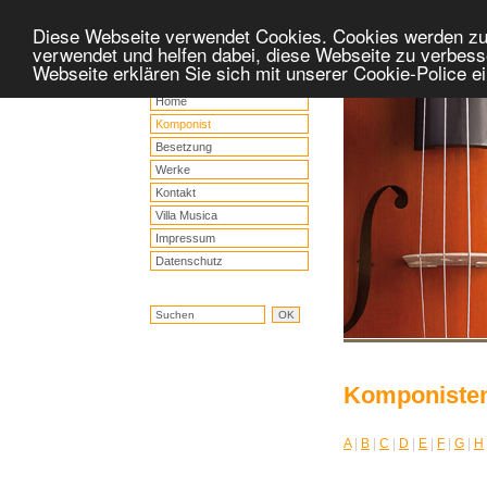
Diese Webseite verwendet Cookies. Cookies werden z
verwendet und helfen dabei, diese Webseite zu verbess
Webseite erklären Sie sich mit unserer Cookie-Police 
Home
Komponist
Besetzung
Werke
Kontakt
Villa Musica
Impressum
Datenschutz
Komponiste
A
|
B
|
C
|
D
|
E
|
F
|
G
|
H