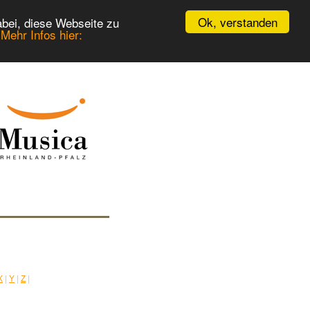
Ok, verstanden
bei, diese Webseite zu
.
Mehr Infos hier:
X
|
Y
|
Z
|