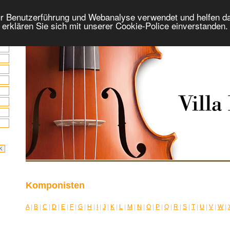
r Benutzerführung und Webanalyse verwendet und helfen da
 erklären Sie sich mit unserer Cookie-Police einverstanden
Komponisten
A
|
B
|
C
|
D
|
E
|
F
|
G
|
H
|
I
|
J
|
K
|
L
|
M
|
N
|
O
|
P
|
Q
|
R
|
S
|
T
|
U
|
V
|
W
|