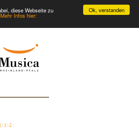
Ok, verstanden
bei, diese Webseite zu
.
Mehr Infos hier:
X
|
Y
|
Z
|