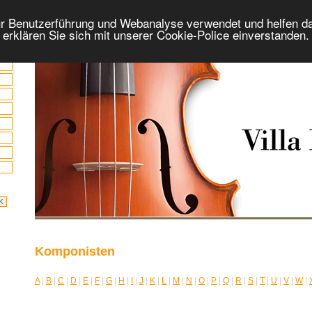
r Benutzerführung und Webanalyse verwendet und helfen da
 erklären Sie sich mit unserer Cookie-Police einverstanden
Komponisten
A
|
B
|
C
|
D
|
E
|
F
|
G
|
H
|
I
|
J
|
K
|
L
|
M
|
N
|
O
|
P
|
Q
|
R
|
S
|
T
|
U
|
V
|
W
|