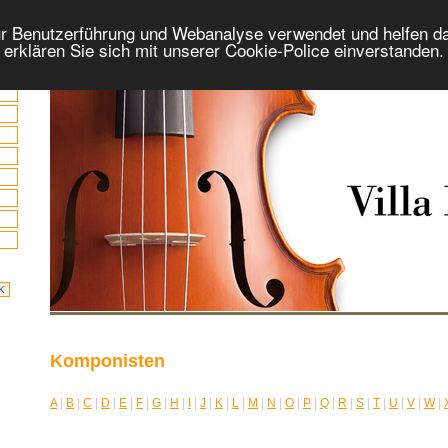
r Benutzerführung und Webanalyse verwendet und helfen da
 erklären Sie sich mit unserer Cookie-Police einverstanden
Komponisten
A
|
B
|
C
|
D
|
E
|
F
|
G
|
H
|
I
|
J
|
K
|
L
|
M
|
N
|
O
|
P
|
Q
|
R
|
S
|
T
|
U
|
V
|
W
|