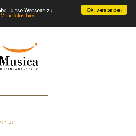
Ok, verstanden
bei, diese Webseite zu
.
Mehr Infos hier:
X
|
Y
|
Z
|