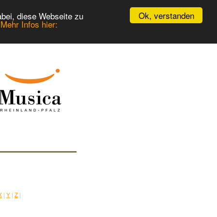
Ok, verstanden
bei, diese Webseite zu
.
Mehr Infos hier:
X
|
Y
|
Z
|