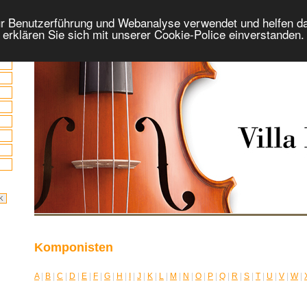
r Benutzerführung und Webanalyse verwendet und helfen da
 erklären Sie sich mit unserer Cookie-Police einverstanden
Komponisten
A
|
B
|
C
|
D
|
E
|
F
|
G
|
H
|
I
|
J
|
K
|
L
|
M
|
N
|
O
|
P
|
Q
|
R
|
S
|
T
|
U
|
V
|
W
|