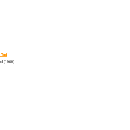
m Tod
od (1969)