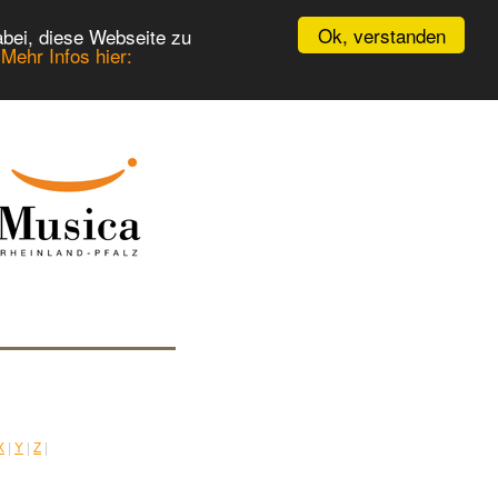
Ok, verstanden
bei, diese Webseite zu
.
Mehr Infos hier:
X
|
Y
|
Z
|