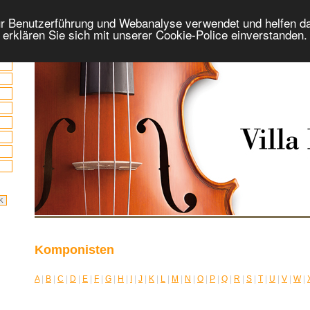
r Benutzerführung und Webanalyse verwendet und helfen da
 erklären Sie sich mit unserer Cookie-Police einverstanden
Komponisten
A
|
B
|
C
|
D
|
E
|
F
|
G
|
H
|
I
|
J
|
K
|
L
|
M
|
N
|
O
|
P
|
Q
|
R
|
S
|
T
|
U
|
V
|
W
|