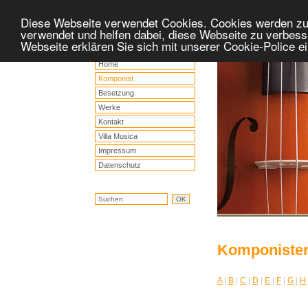
Diese Webseite verwendet Cookies. Cookies werden z
verwendet und helfen dabei, diese Webseite zu verbess
Webseite erklären Sie sich mit unserer Cookie-Police 
Home
Komponist
Besetzung
Werke
Kontakt
Villa Musica
Impressum
Datenschutz
Komponiste
A
|
B
|
C
|
D
|
E
|
F
|
G
|
H