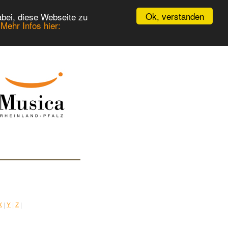
Ok, verstanden
bei, diese Webseite zu
.
Mehr Infos hier:
X
|
Y
|
Z
|