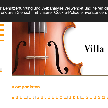
r Benutzerführung und Webanalyse verwendet und helfen da
 erklären Sie sich mit unserer Cookie-Police einverstanden
Komponisten
A
|
B
|
C
|
D
|
E
|
F
|
G
|
H
|
I
|
J
|
K
|
L
|
M
|
N
|
O
|
P
|
Q
|
R
|
S
|
T
|
U
|
V
|
W
|