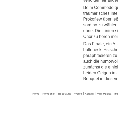
verfolgen einander
Beim Commodo quas
träumerisches Int
Prokofjew überlie
sordino zu wählen,
ohne. Die Linien s
Chor zu hören mein
Das Finale, ein All
buffonesk. Es sche
paraphrasieren zu w
auch die humorvol
zunächst die einle
beiden Geigen in e
Bouquet in diesem 
Home
Komponist
Besetzung
Werke
Kontakt
Villa Musica
Im