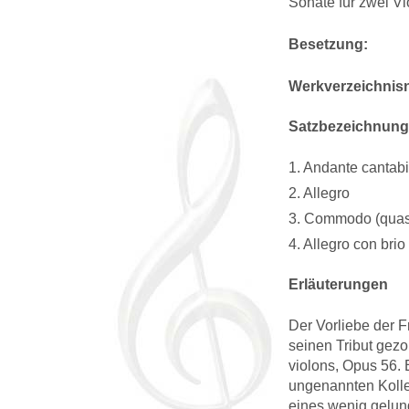
Sonate für zwei Vi
Besetzung:
Werkverzeichni
Satzbezeichnun
1. Andante cantabi
2. Allegro
3. Commodo (quasi
4. Allegro con brio
Erläuterungen
Der Vorliebe der F
seinen Tribut gezo
violons, Opus 56. 
ungenannten Kolle
eines wenig gelun