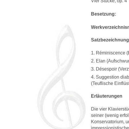
Vier Stücke, op. 4
Besetzung:
Werkverzeichni
Satzbezeichnun
1. Réminiscence (
2. Elan (Aufschwu
3. Désespoir (Verz
4. Suggestion dia
(Teuflische Einflüs
Erläuterungen
Die vier Klavierstü
seiner (wenig erf
Konservatorium, un
impressionistisch