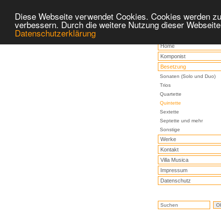
Diese Webseite verwendet Cookies. Cookies werden zu
verbessern. Durch die weitere Nutzung dieser Webseite
Datenschutzerklärung
Home
Komponist
Besetzung
Sonaten (Solo und Duo)
Trios
Quartette
Quintette
Sextette
Septette und mehr
Sonstige
Werke
Kontakt
Villa Musica
Impressum
Datenschutz