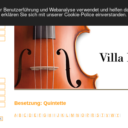
r Benutzerführung und Webanalyse verwendet und helfen da
 erklären Sie sich mit unserer Cookie-Police einverstanden
Besetzung: Quintette
A
|
B
|
C
|
D
|
E
|
F
|
G
|
H
|
I
|
J
|
K
|
L
|
M
|
N
|
O
|
P
|
R
|
S
|
T
|
V
|
W
|
Y
|