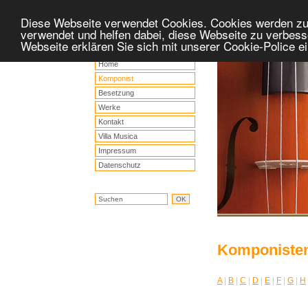
Diese Webseite verwendet Cookies. Cookies werden z
verwendet und helfen dabei, diese Webseite zu verbess
Webseite erklären Sie sich mit unserer Cookie-Police 
Home
Komponist
Besetzung
Werke
Kontakt
Villa Musica
Impressum
Datenschutz
Komponiste
A
|
B
|
C
|
D
|
E
|
F
|
G
|
H