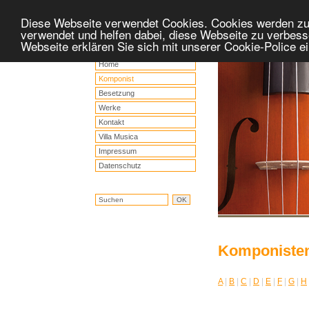
Diese Webseite verwendet Cookies. Cookies werden z
verwendet und helfen dabei, diese Webseite zu verbess
Webseite erklären Sie sich mit unserer Cookie-Police 
Home
Komponist
Besetzung
Werke
Kontakt
Villa Musica
Impressum
Datenschutz
Komponiste
A
|
B
|
C
|
D
|
E
|
F
|
G
|
H