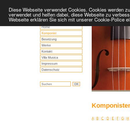
Diese Webseite verwendet Cookies. Cookies werden z
verwendet und helfen dabei, diese Webseite zu verbess
Webseite erklären Sie sich mit unserer Cookie-Police 
Home
Komponist
Besetzung
Werke
Kontakt
Villa Musica
Impressum
Datenschutz
Komponiste
A
|
B
|
C
|
D
|
E
|
F
|
G
|
H